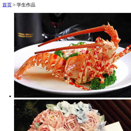
首页
>
学生作品