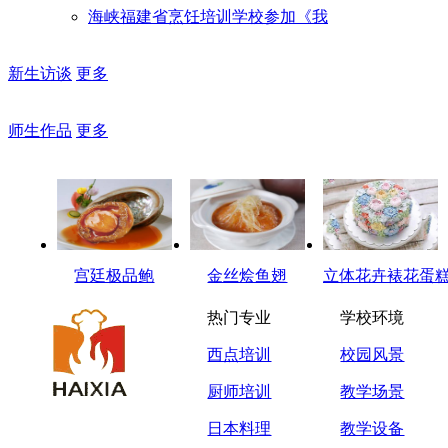
海峡福建省烹饪培训学校参加《我
新生访谈
更多
师生作品
更多
宫廷极品鲍
金丝烩鱼翅
立体花卉裱花蛋
热门专业
学校环境
西点培训
校园风景
厨师培训
教学场景
日本料理
教学设备