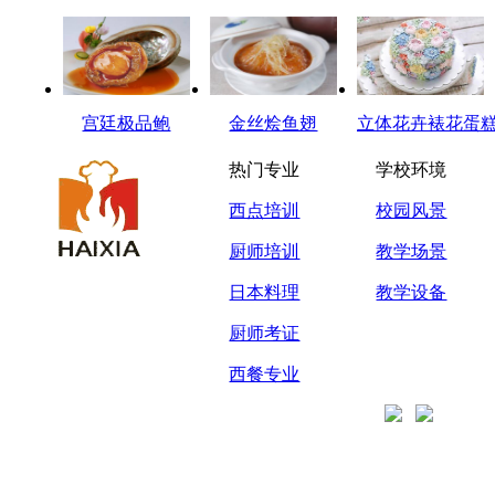
宫廷极品鲍
金丝烩鱼翅
立体花卉裱花蛋
热门专业
学校环境
西点培训
校园风景
厨师培训
教学场景
日本料理
教学设备
厨师考证
西餐专业