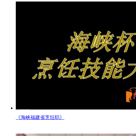
《海峡福建省烹饪职》