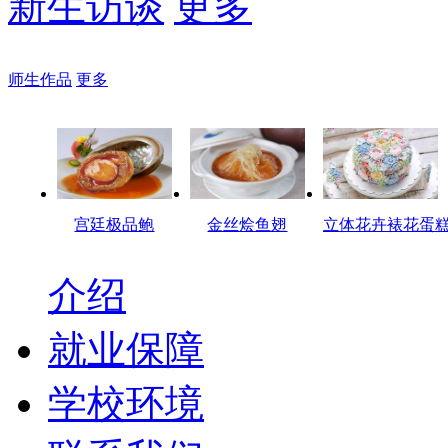
新生访谈
更多
师生作品
更多
宫廷极品鲍
金丝烩鱼翅
立体花卉裱花蛋
介绍
就业保障
学校环境