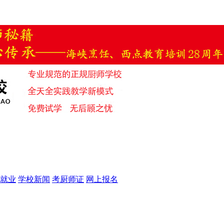
就业
学校新闻
考厨师证
网上报名