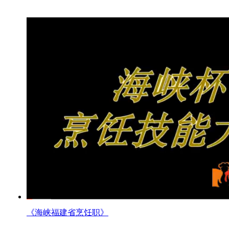
《海峡福建省烹饪职》