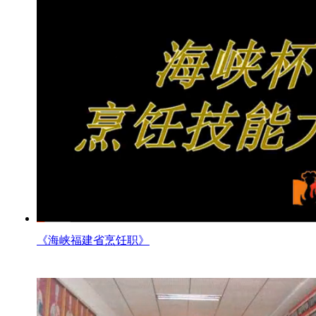
《海峡福建省烹饪职》