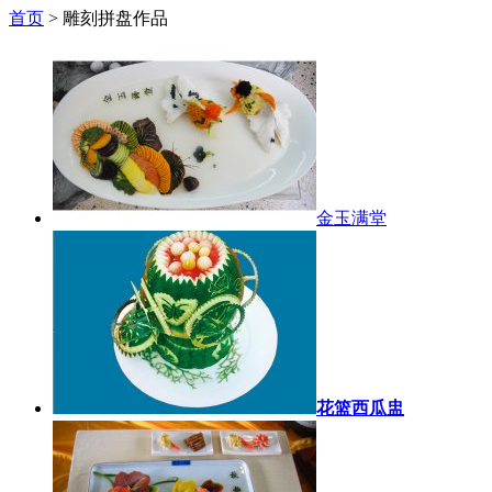
首页
>
雕刻拼盘作品
金玉满堂
花篮西瓜盅