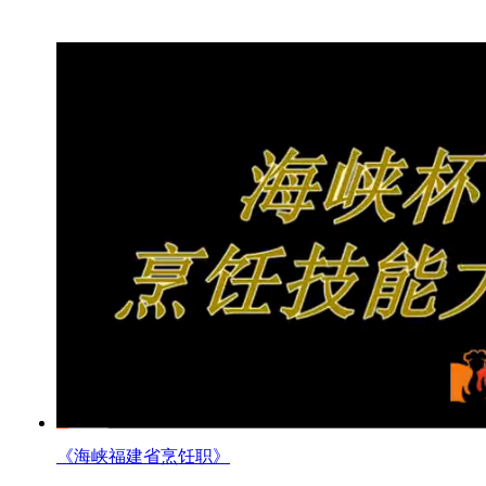
《海峡福建省烹饪职》