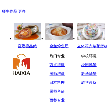
师生作品
更多
宫廷极品鲍
金丝烩鱼翅
立体花卉裱花蛋
热门专业
学校环境
西点培训
校园风景
厨师培训
教学场景
日本料理
教学设备
厨师考证
西餐专业