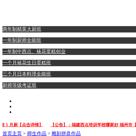
西点裱花蛋糕专业
日本料理全能专业
两年制精英大厨班
一年制厨师全能班
一年制中西点、裱花蛋糕创业
一个月裱花生日蛋糕班
三个月日本料理全能班
厨师等级考证班
 月厨【点击详情】
【公告】：福建西点培训学校哪家好 福州市【点
首页
主页
>
师生作品
>
雕刻拼盘作品