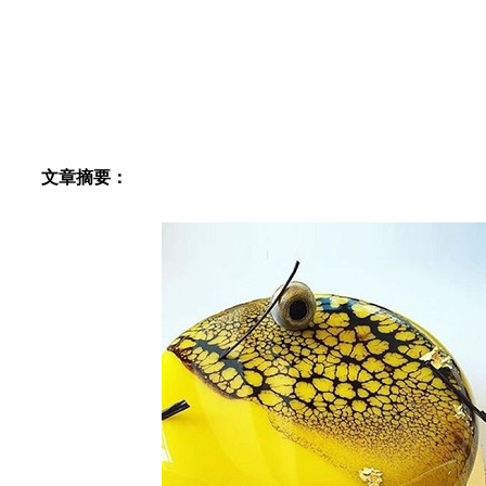
文章摘要：