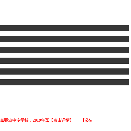
业中专学校，2019年烹【点击详情】
【公告】：海峡福建烹饪学校家