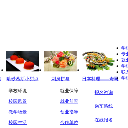
学
专
就
学
联
学
糕
喷砂慕斯小甜点
刺身拼盘
日本料理——寿司
学校环境
就业保障
报名咨询
校园风景
就业前景
乘车路线
教学场景
创业指导
在线报名
校园生活
合作单位