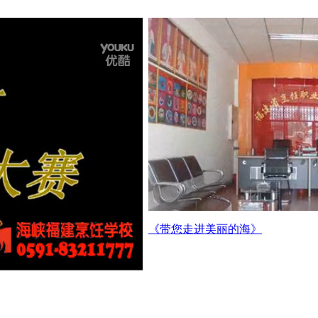
《带您走进美丽的海》