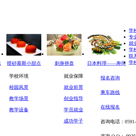
学
专
就
学
联
学
糕
喷砂慕斯小甜点
刺身拼盘
日本料理——寿司
学校环境
就业保障
报名咨询
校园风景
就业前景
乘车路线
教学场景
创业指导
在线报名
教学设备
学员就业
成功学子
咨询电话：
0591