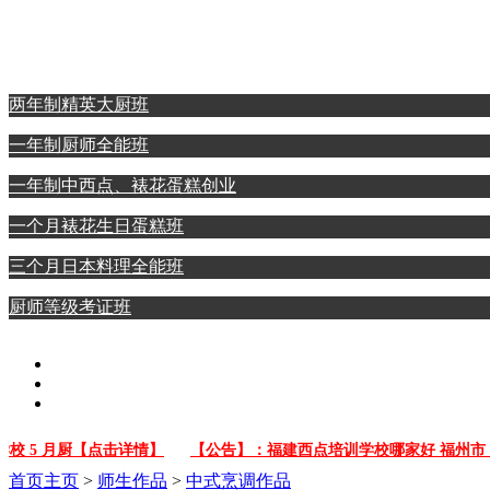
西点裱花蛋糕专业
日本料理全能专业
两年制精英大厨班
一年制厨师全能班
一年制中西点、裱花蛋糕创业
一个月裱花生日蛋糕班
三个月日本料理全能班
厨师等级考证班
5 月厨【点击详情】
【公告】：福建西点培训学校哪家好 福州市【点
首页
主页
>
师生作品
>
中式烹调作品