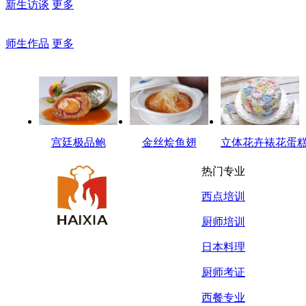
新生访谈
更多
师生作品
更多
宫廷极品鲍
金丝烩鱼翅
立体花卉裱花蛋
热门专业
西点培训
厨师培训
日本料理
厨师考证
西餐专业