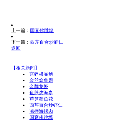
上一篇：
国宴佛跳墙
下一篇：
西芹百合炒虾仁
返回
【相关新闻】
宫廷极品鲍
金丝烩鱼翅
金牌龙虾
鱼胶炆海参
芦笋墨鱼花
西芹百合炒虾仁
凉拌海螺肉
国宴佛跳墙