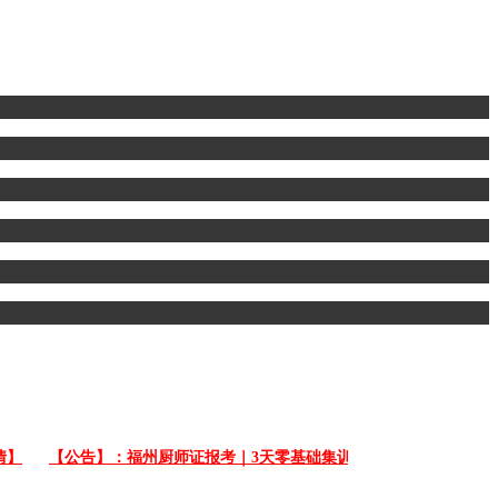
【公告】：福州厨师证报考｜3天零基础集训 【点击详情】
【公告