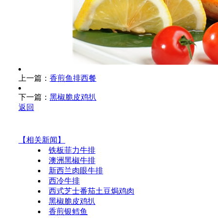
上一篇：
香煎鱼排西餐
下一篇：
黑椒脆皮鸡扒
返回
【相关新闻】
铁板菲力牛排
澳洲黑椒牛排
新西兰肉眼牛排
西冷牛排
西式芝士番茄土豆焗鸡肉
黑椒脆皮鸡扒
香煎银鳕鱼