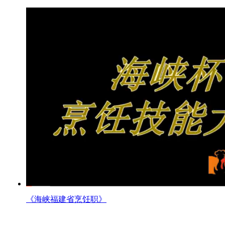
《海峡福建省烹饪职》