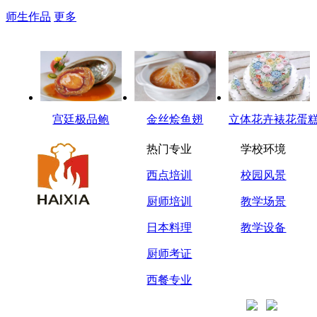
师生作品
更多
宫廷极品鲍
金丝烩鱼翅
立体花卉裱花蛋
热门专业
学校环境
西点培训
校园风景
厨师培训
教学场景
日本料理
教学设备
厨师考证
西餐专业